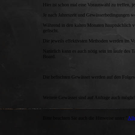
Hier ist schon mal eine Vorauswahl zu treffen, 
Je nach Jahreszeit und Gewässerbedingungen we
Während in den kalten Monaten hauptsächlich ve
gefischt.
Die jeweils effektivsten Methoden werden im Vo
Natürlich kann es auch nötig sein im laufe des
Board.
Die befischten Gewässer werden auf den Folgesei
Weitere Gewässer sind auf Anfrage auch möglic
Bitte beachten Sie auch die Hinweise unter "
All