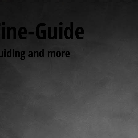
Fine-Guide
uiding and more