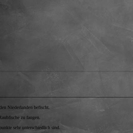
 den Niederlanden befischt.
 Raubfische zu fangen.
punkte sehr unterschiedlich sind.