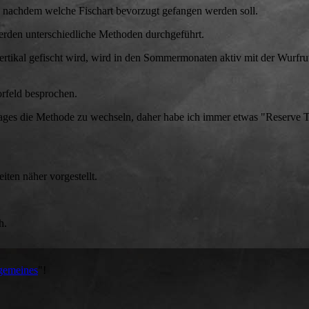
je nachdem welche Fischart bevorzugt gefangen werden soll.
rden unterschiedliche Methoden durchgeführt.
rtikal gefischt wird, wird in den Sommermonaten aktiv mit der Wurfru
rfeld besprochen.
 Tages die Methode zu wechseln, daher habe ich immer etwas "Reserve T
ten näher vorgestellt.
h.
gemeines
"!