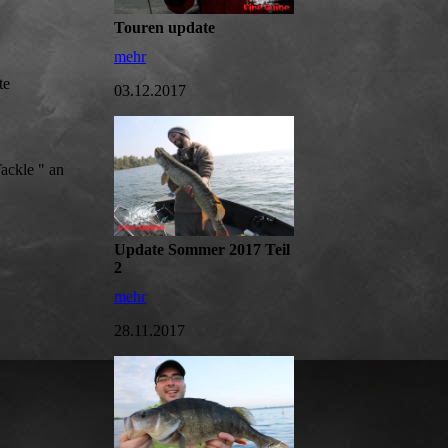
Touren update
mehr
te
03.12.2017
ackle " an
Update Sommer 2017 Teil
2
mehr
28.11.2017