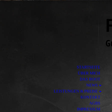
G
STARTSEITE
ÜBER MICH
DAS BOOT
NEWS
LEISTUNGEN & PREISE
KONTAKT
AGBS
IMPRESSUM